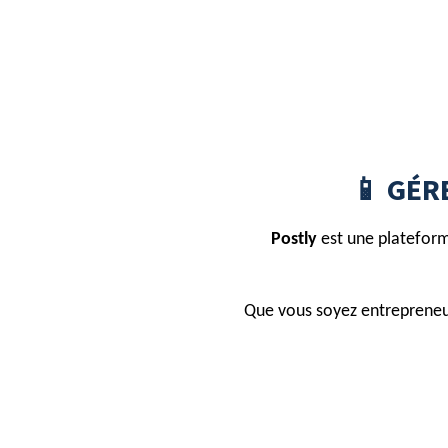
📱 GÉR
Postly
est une platefor
Que vous soyez entrepreneu