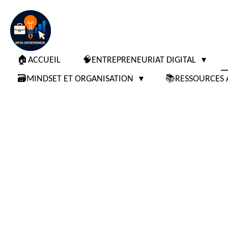
Passer
au
contenu
principal
🏠ACCUEIL
🧠ENTREPRENEURIAT DIGITAL
🗃️MINDSET ET ORGANISATION
📚RESSOURCES 