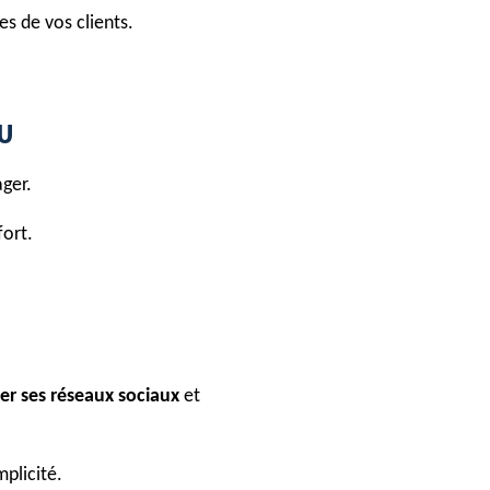
s de vos clients.
U
ger.
fort.
r ses réseaux sociaux
et
plicité.