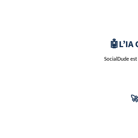
🤖L’IA
SocialDude est 
