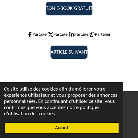
TON E-BOOK GRATUIT
Partager
Partager
Partager
Partager
ARTICLE SUIVANT
Ce site utilise des cookies afin d’améliorer votre
expérience utilisateur et vous proposer des annonces
personnalisées. En continuant d'utiliser ce site, vous
confirmez que vous acceptez notre politique
F
I
X
d’utilisation des cookies.
a
n
© 2023 - 2026 Infos-Entrepreneur
c
s
Propulsé par
Webador
Accord
e
t
b
a