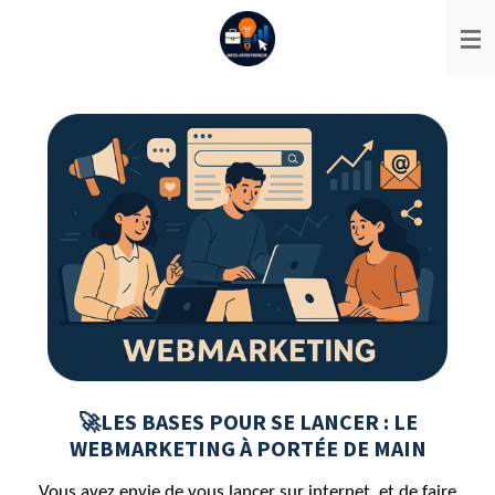
Passer
au
contenu
principal
🚀LES BASES POUR SE LANCER : LE
WEBMARKETING À PORTÉE DE MAIN
Vous avez envie de vous lancer sur internet, et de faire