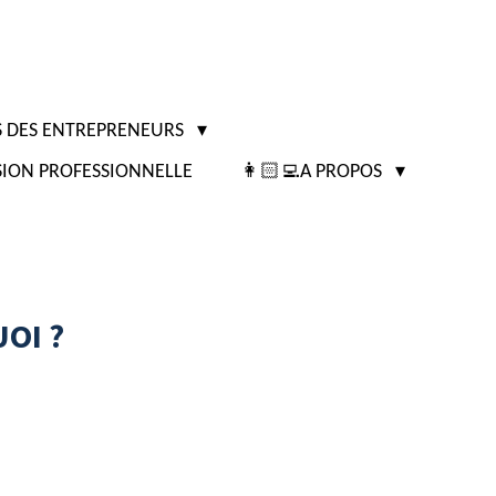
IS DES ENTREPRENEURS
ION PROFESSIONNELLE
👩🏻‍💻A PROPOS
UOI ?