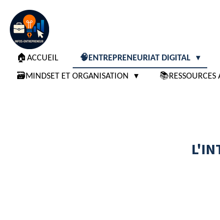
Passer
au
contenu
principal
🏠ACCUEIL
🧠ENTREPRENEURIAT DIGITAL
🗃️MINDSET ET ORGANISATION
📚RESSOURCES 
L'IN